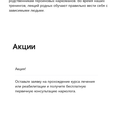
родственникам героиновых наркоманов. Во время наших
тренингов, лекций родных обучают правильно вести себя с
зависимыми людьми.
Акции
Акция!
Ск
Оставьте заявку на прохождение курса лечения
Ск
или реабилитации и получите бесплатную
вн
первичную консультацию нарколога.
ку