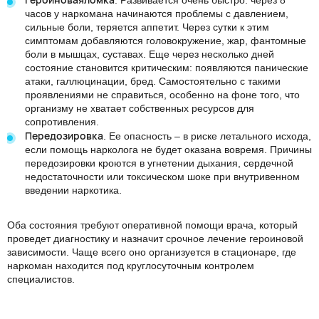
. Развивается очень быстро: через 8
часов у наркомана начинаются проблемы с давлением,
сильные боли, теряется аппетит. Через сутки к этим
симптомам добавляются головокружение, жар, фантомные
боли в мышцах, суставах. Еще через несколько дней
состояние становится критическим: появляются панические
атаки, галлюцинации, бред. Самостоятельно с такими
проявлениями не справиться, особенно на фоне того, что
организму не хватает собственных ресурсов для
сопротивления.
Передозировка
. Ее опасность – в риске летального исхода,
если помощь нарколога не будет оказана вовремя. Причины
передозировки кроются в угнетении дыхания, сердечной
недостаточности или токсическом шоке при внутривенном
введении наркотика.
Оба состояния требуют оперативной помощи врача, который
проведет диагностику и назначит срочное лечение героиновой
зависимости. Чаще всего оно организуется в стационаре, где
наркоман находится под круглосуточным контролем
специалистов.