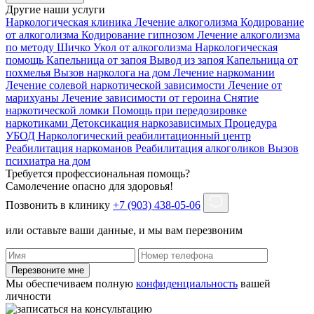
Другие наши услуги
Наркологическая клиника
Лечение алкоголизма
Кодирование
от алкоголизма
Кодирование гипнозом
Лечение алкоголизма
по методу Шичко
Укол от алкоголизма
Наркологическая
помощь
Капельница от запоя
Вывод из запоя
Капельница от
похмелья
Вызов нарколога на дом
Лечение наркомании
Лечение солевой наркотической зависимости
Лечение от
марихуаны
Лечение зависимости от героина
Снятие
наркотической ломки
Помощь при передозировке
наркотиками
Детоксикация наркозависимых
Процедура
УБОД
Наркологический реабилитационный центр
Реабилитация наркоманов
Реабилитация алкоголиков
Вызов
психиатра на дом
Требуется профессиональная помощь?
Самолечение опасно для здоровья!
Позвонить в клинику
+7 (903) 438-05-06
или оставьте ваши данные, и мы вам перезвоним
Перезвоните мне
Мы обеспечиваем полную
конфиденциальность
вашей
личности