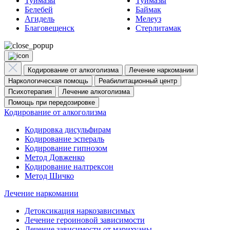
Туймазы
Туймазы
Белебей
Баймак
Агидель
Мелеуз
Благовещенск
Стерлитамак
Кодирование от алкоголизма
Лечение наркомании
Наркологическая помощь
Реабилитационный центр
Психотерапия
Лечение алкоголизма
Помощь при передозировке
Кодирование от алкоголизма
Кодировка дисульфирам
Кодирование эспераль
Кодирование гипнозом
Метод Довженко
Кодирование налтрексон
Метод Шичко
Лечение наркомании
Детоксикация наркозависимых
Лечение героиновой зависимости
Лечение зависимости от марихуаны