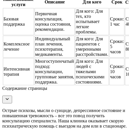
Описание
Для кого
Срок
С
услуги
Для кого:
Для
Первичная
тех, кто
Базовая
консультация,
Сроки:
С
испытывает
поддержка
оценка состояния,
1 час
4
легкие
рекомендации.
проблемы.
Индивидуальный
Для кого:
Для
Сроки:
Комплексное
план лечения,
пациентов с
С
5
лечение
психотерапия,
умеренными
8
часов
медикаменты.
расстройствами.
Многоступенчатый
Для кого:
Для
подход:
людей с
Сроки:
Интенсивная
С
консультации,
тяжелыми
10
терапия
1
групповые занятия,
психическими
часов
поддержка.
состояниями.
Содержание страницы
Острые психозы, мысли о суициде, депрессивное состояние и
повышенная тревожность – все это повод получить
консультацию специалиста. Наша клиника оказывает скорую
психиатрическую помощь с выездом на дом или в стационаре.