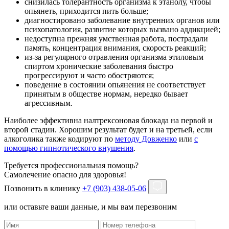
снизилась толерантность организма к этанолу, чтобы
опьянеть, приходится пить больше;
диагностировано заболевание внутренних органов или
психопатология, развитие которых вызвано аддикцией;
недоступна прежняя умственная работа, пострадали
память, концентрация внимания, скорость реакций;
из-за регулярного отравления организма этиловым
спиртом хронические заболевания быстро
прогрессируют и часто обостряются;
поведение в состоянии опьянения не соответствует
принятым в обществе нормам, нередко бывает
агрессивным.
Наиболее эффективна налтрексоновая блокада на первой и
второй стадии. Хорошим результат будет и на третьей, если
алкоголика также кодируют по
методу Довженко
или
с
помощью гипнотического внушения
.
Требуется профессиональная помощь?
Самолечение опасно для здоровья!
Позвонить в клинику
+7 (903) 438-05-06
или оставьте ваши данные, и мы вам перезвоним