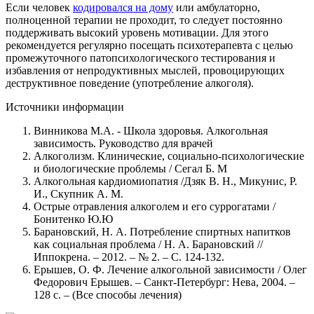
Если человек
кодировался на дому
или амбулаторно,
полноценной терапии не проходит, то следует постоянно
поддерживать высокий уровень мотивации. Для этого
рекомендуется регулярно посещать психотерапевта с целью
промежуточного патопсихологического тестирования и
избавления от непродуктивных мыслей, провоцирующих
деструктивное поведение (употребление алкоголя).
Источники информации
Винникова М.А. - Школа здоровья. Алкогольная
зависимость. Руководство для врачей
Алкоголизм. Клинические, социально-психологические
и биологические проблемы / Сегал Б. М
Алкогольная кардиомиопатия /Дзяк В. Н., Микунис, Р.
И., Скупник А. М.
Острые отравления алкоголем и его суррогатами /
Бонитенко Ю.Ю
Барановский, Н. А. Потребление спиртных напитков
как социальная проблема / Н. А. Барановский //
Иппокрена. – 2012. – № 2. – С. 124-132.
Ерышев, О. Ф. Лечение алкогольной зависимости / Олег
Федорович Ерышев. – Санкт-Петербург: Нева, 2004. –
128 с. – (Все способы лечения)