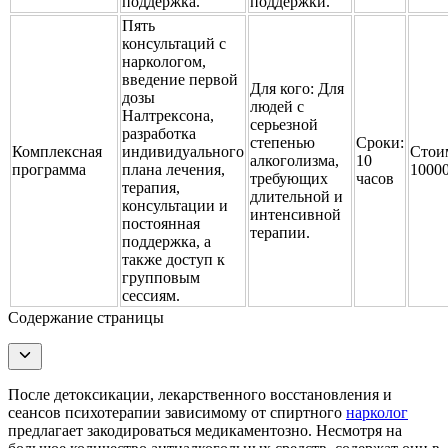
поддержка.
поддержки.
Пять
консультаций с
наркологом,
введение первой
Для кого:
Для
дозы
людей с
Налтрексона,
серьезной
разработка
степенью
Сроки:
Комплексная
индивидуального
Стои
алкоголизма,
10
программа
плана лечения,
1000
требующих
часов
терапия,
длительной и
консультации и
интенсивной
постоянная
терапии.
поддержка, а
также доступ к
групповым
сессиям.
Содержание страницы
После детоксикации, лекарственного восстановления и
сеансов психотерапии зависимому от спиртного
нарколог
предлагает закодироваться медикаментозно. Несмотря на