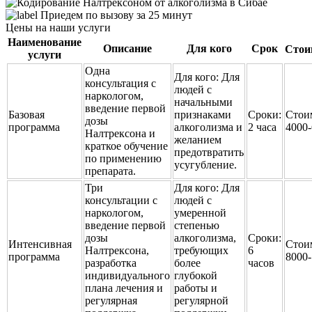
Приедем по вызову за 25 минут
Цены на наши услуги
Наименование
Описание
Для кого
Срок
Стои
услуги
Одна
Для кого:
Для
консультация с
людей с
наркологом,
начальными
введение первой
Базовая
признаками
Сроки:
Стои
дозы
программа
алкоголизма и
2 часа
4000
Налтрексона и
желанием
краткое обучение
предотвратить
по применению
усугубление.
препарата.
Три
Для кого:
Для
консультации с
людей с
наркологом,
умеренной
введение первой
степенью
дозы
алкоголизма,
Сроки:
Интенсивная
Стои
Налтрексона,
требующих
6
программа
8000
разработка
более
часов
индивидуального
глубокой
плана лечения и
работы и
регулярная
регулярной