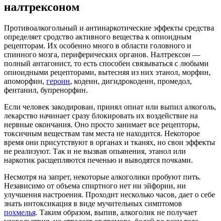
налтрексоном
Противоалкогольный и антинаркотические эффекты средства
определяет сродство активного вещества к опиоидным
рецепторам. Их особенно много в области головного и
спинного мозга, периферических органов. Налтрексон —
полный антагонист, то есть способен связываться с любыми
опиоидными рецепторами, вытесняя из них этанол, морфин,
апоморфин,
героин
, кодеин, дигидрокодеин, промедол,
фентанил, бупренорфин.
Если человек закодирован, принял опиат или выпил алкоголь,
лекарство начинает сразу блокировать их воздействие на
нервные окончания. Оно просто занимает все рецепторы,
токсичным веществам там места не находится. Некоторое
время они присутствуют в органах и тканях, но свои эффекты
не реализуют. Так и не вызвав опьянения, этанол или
наркотик расщепляются печенью и выводятся почками.
Несмотря на запрет, некоторые алкоголики пробуют пить.
Независимо от объема спиртного нет ни эйфории, ни
улучшения настроения. Проходит несколько часов, дает о себе
знать интоксикация в виде мучительных симптомов
похмелья
. Таким образом, выпив, алкоголик не получает