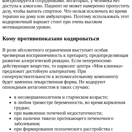
контролируется сотрудниками. Во-вторых, у человека нет
доступа к алкоголю. Пациент не может намеренно пропустить
дозу, чтобы выпить спиртное. Что нельзя исключать во время
терапии на дому или амбулаторно. Поэтому использовать этот
кодировочный вариант стоит при очень высоком
мотивационном уровне.
Кому противопоказано кодироваться
В роли абсолютного ограничения выступает особая
чрезмерная восприимчивость к препарату, предопределяющая
развитие аллергической реакции. Если непереносимо
действующее вещество, то нарколог центра «Моя клиника»
предложит достойную альтернативу. При
гиперчувствительности к вспомогательному компоненту
будет заменена лекарственная форма. Не кодируют
опиоидным антагонистом в таких случаях:
в несовершеннолетнем и старческом возрасте;
в любом триместре беременности, во время кормления
грудью;
при выявлении почечной недостаточности;
при наличии тяжело протекающего печеночного
заболевания;
при формировании психического расстройства с