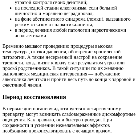
утратой контроля своих действий;
на последней стадии алкоголизма, если больной
личностно и морально деградировал;
на фоне абстинентного синдрома (ломки), вызванного
резким отказом от наркотика-опиата;
в период лечения любой патологии наркотическими
анальгетиками.
Временно мешают проведению процедуры высокая
температура, скачки давления, обострение хронической
патологии. А также несерьезный настрой на сохранение
трезвости, когда визит к врачу стал результатом угроз или
просьб родственников. В такой ситуации по их желанию
выполняется медицинская интервенция — побуждение
алкоголика лечиться и пройти весь путь до конца к здоровой и
счастливой жизни.
Период восстановления
В первые дни организм адаптируется к лекарственному
препарату, могут возникать слабовыраженные дискомфортные
ощущения. Как правило, они быстро проходят. При
сохранности и усилении нежелательных эффектов
необходимо проконсультировать с лечащим врачом.