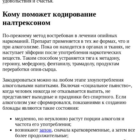
удовольствия и счастья.
Кому поможет кодирование
налтрексоном
По-прежнему метод востребован в лечении опийных
наркоманий. Препарат применяется в тех же формах, что и
при алкоголизме. Пока он находится в органах и тканях, не
наступает эйфории после употребления наркотических
веществ. Таким способом устраняется тяга к метадону,
героину, мефедрону, фентанилу, трамадолу, продуктам
переработки опия-сырца.
Закодироваться можно на любом этапе злоупотребления
алкогольными напитками. Включая «социальное пьянство»,
когда человек никогда не отказывается выпить, не
представляет выходные и праздники без спиртного. Если
алкоголизм уже сформировался, показаниями к созданию
блокады являются такие состояния:
медленно, но неуклонно растут порции алкоголя и
частота его употребления;
возникают
запои
, сначала кратковременные, а затем все
более продолжительные;