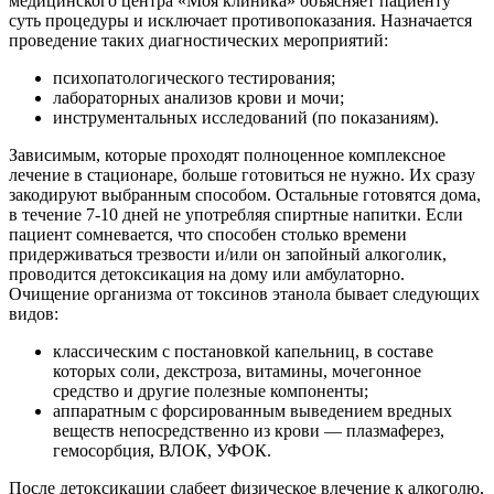
медицинского центра «Моя клиника» объясняет пациенту
суть процедуры и исключает противопоказания. Назначается
проведение таких диагностических мероприятий:
психопатологического тестирования;
лабораторных анализов крови и мочи;
инструментальных исследований (по показаниям).
Зависимым, которые проходят полноценное комплексное
лечение в стационаре, больше готовиться не нужно. Их сразу
закодируют выбранным способом. Остальные готовятся дома,
в течение 7-10 дней не употребляя спиртные напитки. Если
пациент сомневается, что способен столько времени
придерживаться трезвости и/или он запойный алкоголик,
проводится детоксикация на дому или амбулаторно.
Очищение организма от токсинов этанола бывает следующих
видов:
классическим с постановкой капельниц, в составе
которых соли, декстроза, витамины, мочегонное
средство и другие полезные компоненты;
аппаратным с форсированным выведением вредных
веществ непосредственно из крови — плазмаферез,
гемосорбция, ВЛОК, УФОК.
После детоксикации слабеет физическое влечение к алкоголю,