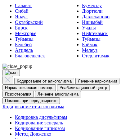
Салават
Кумертау
Сибай
Дюртюли
Янаул
Давлеканово
Октябрьский
Ишимбай
Бирск
Учалы
Межгорье
Нефтекамск
Туймазы
Туймазы
Белебей
Баймак
Агидель
Мелеуз
Благовещенск
Стерлитамак
Кодирование от алкоголизма
Лечение наркомании
Наркологическая помощь
Реабилитационный центр
Психотерапия
Лечение алкоголизма
Помощь при передозировке
Кодирование от алкоголизма
Кодировка дисульфирам
Кодирование эспераль
Кодирование гипнозом
Метод Довженко